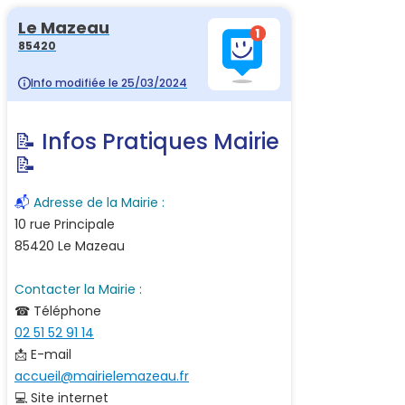
Le Mazeau
85420
Info modifiée le 25/03/2024
📝 Infos Pratiques Mairie
📝
📬
Adresse de la Mairie :
10 rue Principale
85420 Le Mazeau
Contacter la Mairie :
☎ Téléphone
02 51 52 91 14
📩 E-mail
accueil@mairielemazeau.fr
💻 Site internet