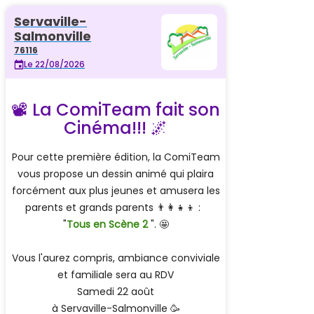
Servaville-
Salmonville
76116
Le 22/08/2026
📽 La ComiTeam fait son
Cinéma!!! 🌌
Pour cette première édition, la ComiTeam
vous propose un dessin animé qui plaira
forcément aux plus jeunes et amusera les
parents et grands parents 👨‍👩‍👧‍👦 :
"
Tous en Scène 2
". 🤩
Vous l'aurez compris, ambiance conviviale
et familiale sera au RDV
Samedi 22 août
à Servaville-Salmonville 🥳