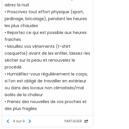
aérez la nuit
• Proscrivez tout effort physique (sport,
jardinage, bricolage), pendant les heures
les plus chaudes
• Reportez ce qui est possible aux heures
fraiches
• Mouillez vos vêtements (t-shirt
casquette) avant de les enfiler, laissez-les
sécher sur la peau et renouvelez le
procédé
• Humidifiez-vous régulièrement le corps,
si l’on est obligé de travailler en extérieur
ou dans des locaux non climatisés/mal
isolés de la chaleur
• Prenez des nouvelles de vos proches et
des plus fragiles
4 sur 9
PARTAGER
En cas de malaise, appelez le 15.